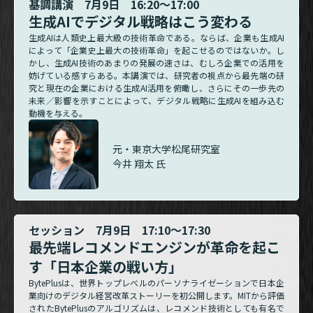
基調講演 7月9日 16:20～17:00
生成AIでデジタル戦略はこう変わる
生成AIは人類史上最大級の技術革命である。ならば、企業も生成AI
によって「企業史上最大の技術革命」を起こせるのではないか。し
かし、生成AI技術のあまりの発展の速さは、むしろ企業での活用を
妨げている感すらある。本講演では、研究者の視点から最先端の研
究と現在の企業における生成AI活用を俯瞰し、さらにその一歩先の
未来／影響を示すことによって、デジタル戦略に生成AIを組み込む
動機を与える。
元・東京大学松尾研究室
今井 翔太 氏
セッション 7月9日 17:10～17:30
最先端レコメンドエンジンが革命を起こ
す「日本企業の戦い方」
BytePlusは、世界トップレベルのパーソナライゼーションで日本企
業向けのデジタル経営改革ストーリーを初公開します。MITから評価
されたBytePlusのアルゴリズムは、レコメンド技術としても有名で