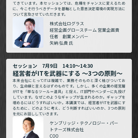
てきています。本セッションでは、危機をチャンスに変えるため
に、今こそ行うべきデータを基軸とした意思決定環境の実現方法に
ついて言及させていただきます。
株式会社ログラス
経営企画グロースチーム 営業企画責
任者 創業メンバー
矢納 弘貴 氏
セッション 7月9日 14:10～14:30
経営者がITを武器にする ～3つの原則～
本来会社にとってITは複雑で、業務そのものと深く結びついてお
り、生命線と言えるはずのものです。しかし、多くの企業の経営層
がITを「単なるツール＝道具」と捉え、IT部門やベンダーに丸投げ
しています。なぜこのようなギャップが生まれるのか。ギャップを
埋めるにはどうすればいいか。本講演では、経営者がITを武器にす
るために、どのように考え、どう判断すればいいのか、3つの原則
を元にお話ししていきます。
ケンブリッジ・テクノロジー・パー
トナーズ株式会社
COO