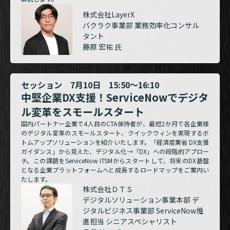
株式会社LayerX
バクラク事業部 業務効率化コンサル
タント
藤原 宏祐 氏
セッション 7月10日 15:50～16:10
中堅企業DX支援！ServiceNowでデジタ
ル変革をスモールスタート
国内パートナー企業で4人目のCTA保持者が、最短2か月で各企業様
のデジタル変革のスモールスタート、クイックウィンを実現するボ
トムアップソリューションを紹介いたします。「経済産業省 DX支援
ガイダンス」から見えた、デジタル化→「DX」への段階的アプロー
チ。この課題をServiceNow ITSMからスタートして、将来のDX基盤
となる企業プラットフォームへと成長するロードマップをご案内い
たします。
株式会社ＤＴＳ
デジタルソリューション事業本部 デ
ジタルビジネス事業部 ServiceNow推
進担当 シニアスペシャリスト