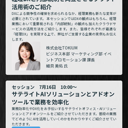
活用術のご紹介
DXによる競争性の確保を求められるなか、経理業務も新たな変革が
必要とされています。 本セッションではDXの観点はもちろん、経理
業務において重要視される「内部統制」の観点も加えたクラウドサ
ービスの活用方法をご紹介します。また、皆様それぞれが最適な
「経理DX」を実現する上で、弊社がご支援する企業の実例もお伝え
します。
株式会社TOKIUM
ビジネス本部 マーケティング部 イベ
ントプロモーション課 課長
細貝 美佑 氏
セッション 7月16日 10:00～
サテライトAIソリューションとアドオン
ツールで業務を効率化
業務効率化やDX化をお手伝いするサテライトオフィス・AIソリュー
ションとアドオンツールをご紹介させていただきます。普段の業務
でどのようにAIを活用していくのかをわかりやすくご紹介させてい
ただきます。