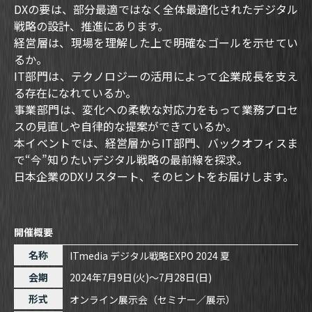
DXの要は、部分最適ではなく全体最適化されたデジタル
戦略の設計、推進にあります。
経営層は、現場を理解した上で明確なゴールを示せてい
るか。
IT部門は、テクノロジーの活用によって企業成長を支え
る存在になれているか。
事業部門は、変化への柔軟な対応力をもって業務プロセ
スの見直しや自律的な提案ができているか。
本イベントでは、経営層からIT部門、バックオフィスま
で“今”知りたいデジタル戦略の最前線を探求。
日本企業のDXリスタート、そのヒントをお届けします。
開催概要
名称
ITmedia デジタル戦略EXPO 2024 夏
会期
2024年7月9日(火)～7月28日(日)
形式
オンライン展示会（セミナー／展示）