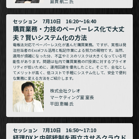
島貫 航二 氏
セッション 7月10日 16:20～16:40
購買業務・力技のペーパーレス化で大丈
夫？賢いシステム化の方法
電帳法対応でペーパーレス化が進んだ購買業務。ですが、実態は発
注担当者のExcelフル活用と転記作業による努力の賜物です。当然、
運用が煩雑になった分、不正やミスのリスクは大きくなっている可
能性があります。問題は社内で購買業務のIT投資に対するプライオ
リティが低いために、運用回避を優先したこと。そこで、会社とし
てメリットが高く、低コストで手軽にシステム化して、安全で便利
な業務に変える方法をご紹介します。
株式会社クレオ
マーケティング室 室長
平田 恵輔 氏
セッション 7月10日 16:50～17:10
経理DXと内部統制を両立させるクラウド