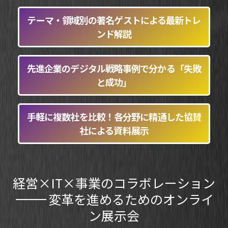
テーマ・領域別の
著名ゲストによる
最新トレ
ンド解説
先進企業の
デジタル戦略事例で分かる
「失敗
と成功」
手軽に複数社を比較！
各分野に精通した
協賛
社による資料展示
経営×IT×事業のコラボレーション
ーーー
変革を進めるためのオンライ
ン展示会