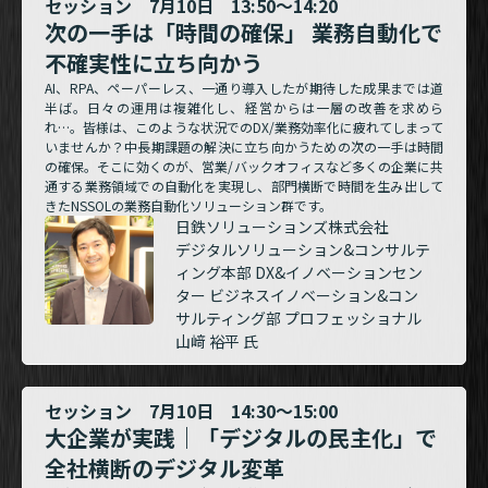
セッション 7月10日 13:50～14:20
次の一手は「時間の確保」 業務自動化で
不確実性に立ち向かう
AI、RPA、ペーパーレス、一通り導入したが期待した成果までは道
半ば。日々の運用は複雑化し、経営からは一層の改善を求めら
れ…。皆様は、このような状況でのDX/業務効率化に疲れてしまって
いませんか？中長期課題の解決に立ち向かうための次の一手は時間
の確保。そこに効くのが、営業/バックオフィスなど多くの企業に共
通する業務領域での自動化を実現し、部門横断で時間を生み出して
きたNSSOLの業務自動化ソリューション群です。
日鉄ソリューションズ株式会社
デジタルソリューション&コンサルテ
ィング本部 DX&イノベーションセン
ター ビジネスイノベーション&コン
サルティング部 プロフェッショナル
山﨑 裕平 氏
セッション 7月10日 14:30～15:00
大企業が実践｜「デジタルの民主化」で
全社横断のデジタル変革