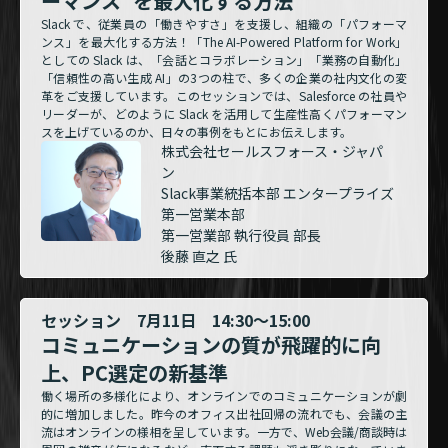
ーマンス"を最大化する方法
Slack で、従業員の「働きやすさ」を支援し、組織の「パフォーマ
ンス」を最大化する方法！「The AI-Powered Platform for Work」
としての Slack は、「会話とコラボレーション」「業務の自動化」
「信頼性の高い生成 AI」の3つの柱で、多くの企業の社内文化の変
革をご支援しています。このセッションでは、Salesforce の社員や
リーダーが、どのように Slack を活用して生産性高くパフォーマン
スを上げているのか、日々の事例をもとにお伝えします。
株式会社セールスフォース・ジャパ
ン
Slack事業統括本部 エンタープライズ
第一営業本部
第一営業部 執行役員 部長
後藤 直之 氏
セッション 7月11日 14:30～15:00
コミュニケーションの質が飛躍的に向
上、PC選定の新基準
働く場所の多様化により、オンラインでのコミュニケーションが劇
的に増加しました。昨今のオフィス出社回帰の流れでも、会議の主
流はオンラインの様相を呈しています。一方で、Web会議/商談時は