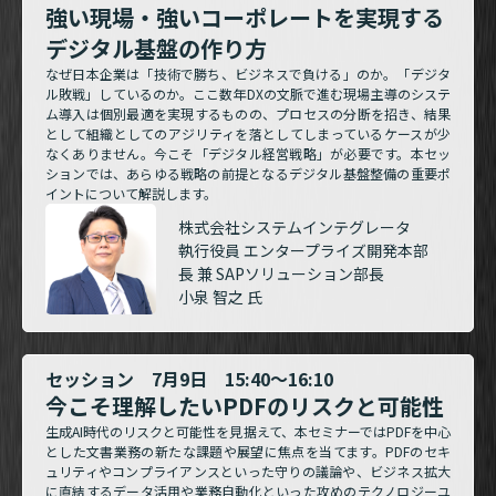
強い現場・強いコーポレートを実現する
デジタル基盤の作り方
なぜ日本企業は「技術で勝ち、ビジネスで負ける」のか。「デジタ
ル敗戦」しているのか。ここ数年DXの文脈で進む現場主導のシステ
ム導入は個別最適を実現するものの、プロセスの分断を招き、結果
として組織としてのアジリティを落としてしまっているケースが少
なくありません。今こそ「デジタル経営戦略」が必要です。本セッ
ションでは、あらゆる戦略の前提となるデジタル基盤整備の重要ポ
イントについて解説します。
株式会社システムインテグレータ
執行役員 エンタープライズ開発本部
長 兼 SAPソリューション部長
小泉 智之 氏
セッション 7月9日 15:40～16:10
今こそ理解したいPDFのリスクと可能性
生成AI時代のリスクと可能性を見据えて、本セミナーではPDFを中心
とした文書業務の新たな課題や展望に焦点を当てます。PDFのセキ
ュリティやコンプライアンスといった守りの議論や、ビジネス拡大
に直結するデータ活用や業務自動化といった攻めのテクノロジーユ