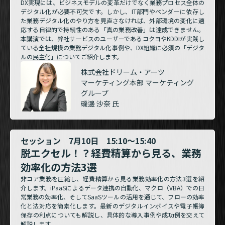
DX実現には、ビジネスモデルの変革だけでなく業務プロセス全体の
デジタル化が必要不可欠です。しかし、IT部門やベンダーに依存し
た業務デジタル化のやり方を見直さなければ、外部環境の変化に適
応する自律的で持続性のある「真の業務改善」は達成できません。
本講演では、弊社サービスのユーザーであるコクヨやKDDIが実践し
ている全社規模の業務デジタル化事例や、DX組織に必須の「デジタ
ルの民主化」についてご紹介します。
株式会社ドリーム・アーツ
マーケティング本部 マーケティング
グループ
磯邊 沙奈 氏
セッション 7月10日 15:10～15:40
脱エクセル！？経費精算から見る、業務
効率化の方法3選
非コア業務を圧縮し、経費精算から見る業務効率化の方法3選を紹
介します。iPaaSによるデータ連携の自動化、マクロ（VBA）での日
常業務の効率化、そしてSaaSツールの活用を通じて、フローの効率
化と法対応を簡素化します。最新のデジタルインボイスや電子帳簿
保存の利点についても解説し、具体的な導入事例や成功例を交えて
解説します。