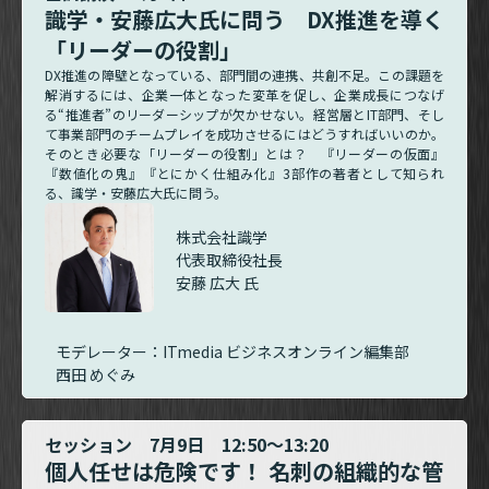
識学・安藤広大氏に問う DX推進を導く
「リーダーの役割」
DX推進の障壁となっている、部門間の連携、共創不足。この課題を
解消するには、企業一体となった変革を促し、企業成長につなげ
る“推進者”のリーダーシップが欠かせない。経営層とIT部門、そし
て事業部門のチームプレイを成功させるにはどうすればいいのか。
そのとき必要な「リーダーの役割」とは？ 『リーダーの仮面』
『数値化の鬼』『とにかく仕組み化』3部作の著者として知られ
る、識学・安藤広大氏に問う。
株式会社識学
代表取締役社長
安藤 広大 氏
モデレーター：ITmedia ビジネスオンライン編集部
西田 めぐみ
セッション 7月9日 12:50～13:20
個人任せは危険です！ 名刺の組織的な管