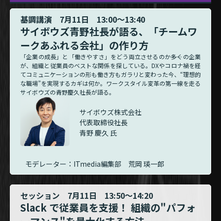
基調講演 7月11日 13:00～13:40
サイボウズ青野社長が語る、「チームワ
ークあふれる会社」の作り方
「企業の成長」と「働きやすさ」をどう両立させるのか――多くの企業
が、組織と従業員のベストな関係を探している。DXやコロナ禍を経
てコミュニケーションの形も働き方もガラリと変わった今、“理想的
な職場”を実現するカギは何か。ワークスタイル変革の第一線を走る
サイボウズの青野慶久社長が語る。
サイボウズ株式会社
代表取締役社長
青野 慶久 氏
モデレーター：ITmedia編集部 荒岡 瑛一郎
セッション 7月11日 13:50～14:20
Slack で従業員を支援！ 組織の"パフォ