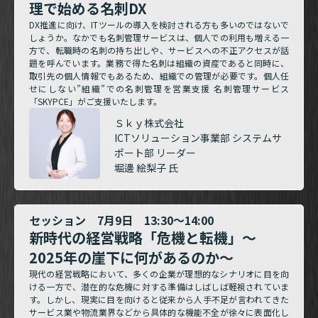
理で始める名刺DX
DX推進に向け、ITツールの導入を検討される方も多いのではないで
しょうか。なかでも名刺管理サービスは、個人での利用も増える一
方で、転職時の名刺の持ち出しや、サービスへの不正アクセスが話
題を呼んでいます。業務で得た名刺は組織の資産であると同時に、
取引先の個人情報でもあるため、組織での管理が必要です。個人任
せにしない”組織”での名刺管理を営業支援 名刺管理サービス
「SKYPCE」がご支援いたします。
Ｓｋｙ株式会社
ICTソリューション事業部 システムサ
ポート部 リーダー
堀邊 絵梨子 氏
セッション 7月9日 13:30～14:00
新時代の経営戦略「危機と転機」～
2025年の崖下に何があるのか～
現代の経営戦略において、多くの企業が理想的なシナリオに目を向
ける一方で、潜在的な危機に対する準備はしばしば軽視されていま
す。しかし、現実に目を向けると従来から人手不足が言われてきた
サービス業や物流業界などから具体的な機能不全が徐々に表面化し