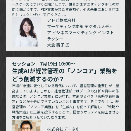
ースケースについてご紹介します。世界がますますデジタル化の方
向に向かう中で、PDF文書が果たす役割や、その未来における可能
性とリスクにぜひご注目ください。
アドビ株式会社
マーケティング本部 デジタルメディ
ア ビジネスマーケティング インスト
ラクター
大倉 壽子 氏
セッション 7月19日 10:00～
生成AIが経営管理の「ノンコア」業務を
どう削減するのか？
市場が急速に変化している現代において、経営管理の重要性が一層
高まっています。しかし、経営管理部ではデータの分析や資料の作
成などの「ノンコア業務」に追われ、本来やるべき「戦略や戦術策
定」などが十分にできていないことも事実です。そこで今回は、経
営管理の「ノンコア業務」を「生成AI」を使って解消し、「戦略や
戦術策定」に工数を投下することで、経営クオリティを向上させる
方法をご紹介させていただきます。
株式会社データX