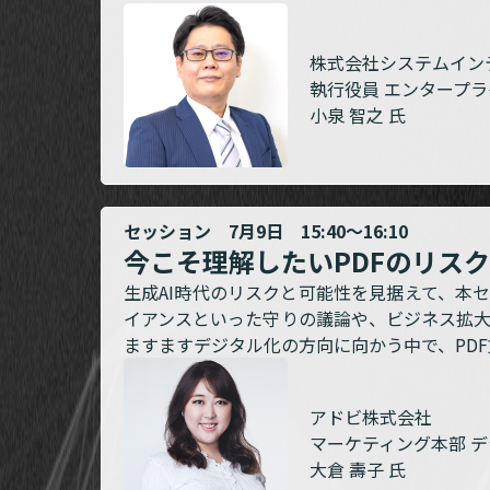
株式会社システムイン
執行役員 エンタープラ
小泉 智之 氏
セッション 7月9日 15:40～16:10
今こそ理解したいPDFのリス
生成AI時代のリスクと可能性を見据えて、本
イアンスといった守りの議論や、ビジネス拡
ますますデジタル化の方向に向かう中で、PD
アドビ株式会社
マーケティング本部 デ
大倉 壽子 氏