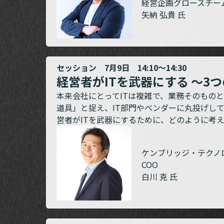
経営企画グロースチー
矢納 弘貴 氏
セッション 7月9日 14:10～14:30
経営者がITを武器にする ～3
本来会社にとってITは複雑で、業務そのもの
道具」と捉え、IT部門やベンダーに丸投げし
営者がITを武器にするために、どのように考
ケンブリッジ・テクノ
COO
白川 克 氏