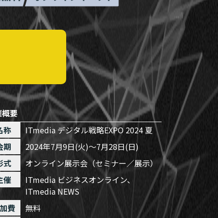
。
催概要
名称
ITmedia デジタル戦略EXPO 2024 夏
会期
2024年7月9日(火)～7月28日(日)
形式
オンライン展示会（セミナー／展示）
主催
ITmedia ビジネスオンライン
、
ITmedia NEWS
加費
無料