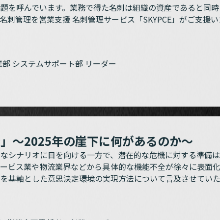
話題を呼んでいます。業務で得た名刺は組織の資産であると同時
名刺管理を営業支援 名刺管理サービス「SKYPCE」がご支援
業部 システムサポート部 リーダー
」～2025年の崖下に何があるのか～
的なシナリオに目を向ける一方で、潜在的な危機に対する準備は
サービス業や物流業界などから具体的な機能不全が徐々に表面化
タを基軸とした意思決定環境の実現方法について言及させていた