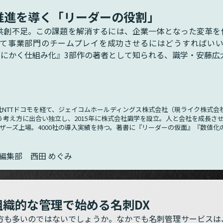
推進を導く「リーダーの役割」
共創不足。この課題を解消するには、企業一体となった変革を
して事業部門のチームプレイを成功させるにはどうすればい
にかく仕組み化』3部作の著者として知られる、識学・安藤広
社NTTドコモを経て、ジェイコムホールディングス株式会社（現ライク株式会
いう考え方に出合い独立し、2015年に株式会社識学を設立。人と会社を成長さ
マザーズ上場。4000社の導入実績を持つ。著書に『リーダーの仮面』『数値
ン編集部 西田 めぐみ
組織的な管理で始める名刺DX
る方も多いのではないでしょうか。なかでも名刺管理サービス