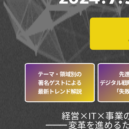
テーマ・領域別の
先
著名ゲストによる
デジタル戦
最新トレンド解説
「失
経営×IT×事業
ーーー
変革を進める