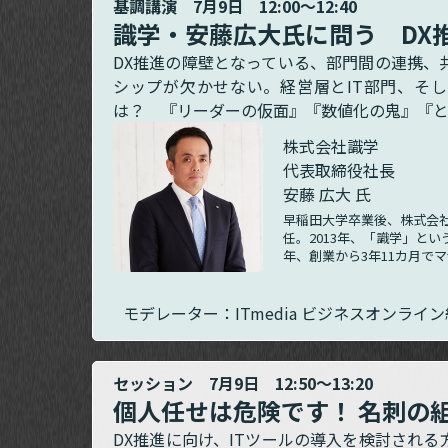
基調講演 7月9日 12:00～12:40
識学・安藤広大氏に問う DX
DX推進の障壁となっている、部門間の連携、
シップが欠かせない。経営層とIT部門、そ
は？ 『リーダーの仮面』『数値化の鬼』『と
株式会社識学
代表取締役社長
安藤 広大 氏
早稲田大学卒業後、株式会
任。2013年、「識学」と
年、創業から3年11カ月で
モデレーター：ITmedia ビジネスオンライ
セッション 7月9日 12:50～13:20
個人任せは危険です！ 名刺の
DX推進に向け、ITツールの導入を検討され