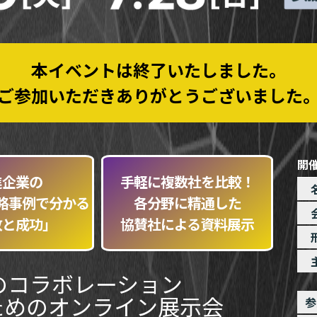
本イベントは終了いたしました。
ご参加いただきありがとうございました
開
進企業の
手軽に複数社を比較！
略事例で分かる
各分野に精通した
敗と成功」
協賛社による資料展示
のコラボレーション
ためのオンライン展示会
参