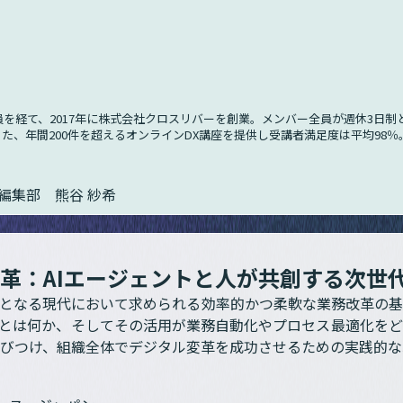
を経て、2017年に株式会社クロスリバーを創業。メンバー全員が週休3日
また、年間200件を超えるオンラインDX講座を提供し受講者満足度は平均98％
ン編集部 熊谷 紗希
革：AIエージェントと人が共創する次世
要となる現代において求められる効率的かつ柔軟な業務改革の基
トとは何か、そしてその活用が業務自動化やプロセス最適化を
びつけ、組織全体でデジタル変革を成功させるための実践的な