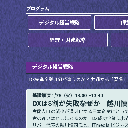
プログラム
デジタル経営戦略
IT
経理・財務戦略
デジタル経営戦略
DX先進企業は何が違うのか？ 共通する「習慣
基調講演 1/28（火）13:00～13:40
DXは8割が失敗――なぜか 越
労働人口の減少が深刻化する日本企業にとっ
者の違いはどこにあるのか。DX成功企業に共
リバー代表の越川慎司氏と、ITmedia ビ