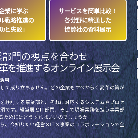
企業に学ぶ
サービスを簡単比較！
ル戦略推進の
各分野に精通した
功と失敗」
協賛社の資料展示
業部門の視点を合わせ
革を推進するオンライン展示会
I活用
して成り立ちません。どの企業もすべからく変革の策が
を検討する事業部と、それに対応するシステムやプロセ
必須です。経営層とIT部門、そして現場業務を担う事業部
るためにはどうすればいいのでしょうか。
ら、今知りたい経営×IT×事業のコラボレーションで全