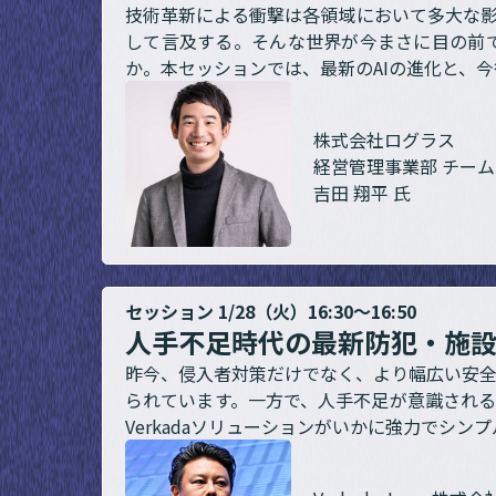
技術革新による衝撃は各領域において多大な影
して言及する。そんな世界が今まさに目の前
か。本セッションでは、最新のAIの進化と、
株式会社ログラス
経営管理事業部 チー
吉田 翔平 氏
セッション 1/28（火）16:30～16:50
人手不足時代の最新防犯・施設
昨今、侵入者対策だけでなく、より幅広い安
られています。一方で、人手不足が意識される
Verkadaソリューションがいかに強力でシ