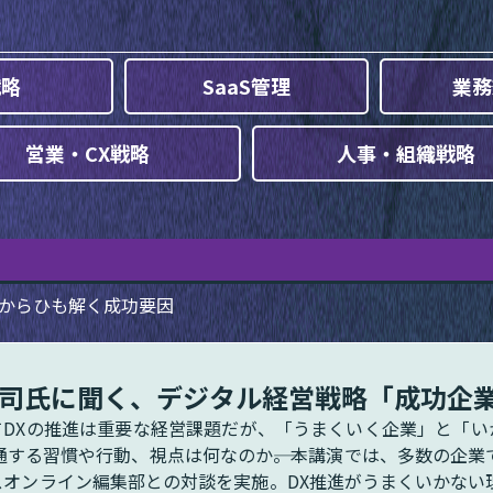
戦略
SaaS管理
業務
営業・CX戦略
人事・組織戦略
」からひも解く成功要因
川慎司氏に聞く、デジタル経営戦略「成功企
てDXの推進は重要な経営課題だが、「うまくいく企業」と「い
通する習慣や行動、視点は何なのか――。本講演では、多数の企業
ジネスオンライン編集部との対談を実施。DX推進がうまくいかな