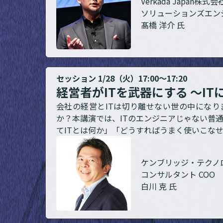
Verkada Japan株式会
ソリューションズエン
髙橋 洋介 氏
セッション 1/28（火）17:00～17:20
経営者がITを武器にする ～I
会社の経営とITは切り離せない世の中になり
か？本講演では、ITのエンジニアじゃない普
てITとは何か」「どうすればうまく使いこな
ケンブリッジ・テクノ
コンサルタント COO
白川 克 氏