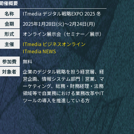
開催概要
名称
ITmedia デジタル戦略EXPO 2025 冬
会期
2025年1月28日(火)～2月24日(月)
形式
オンライン展示会（セミナー／展示）
主催
ITmedia ビジネスオンライン
ITmedia NEWS
参加費
無料
対象者
企業のデジタル戦略を担う経営層、経
営企画、情報システム部門｜営業、マ
ーケティング、総務・財務経理・法務
領域等で自業務における業務改革やIT
ツールの導入を推進している方