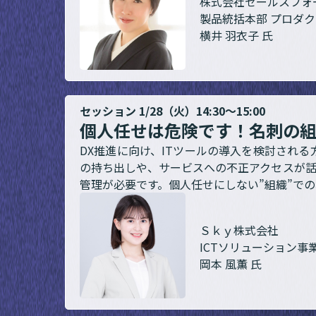
株式会社セールスフォ
製品統括本部 プロダ
横井 羽衣子 氏
セッション 1/28（火）14:30～15:00
個人任せは危険です！名刺の組
DX推進に向け、ITツールの導入を検討され
の持ち出しや、サービスへの不正アクセスが
管理が必要です。個人任せにしない”組織”での
Ｓｋｙ株式会社
ICTソリューション事
岡本 風薫 氏