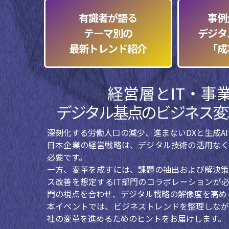
有識者が語る
事例
テーマ別の
デジタ
最新トレンド紹介
「成
経営層とIT・事
デジタル基点のビジネス変
――深刻化する労働人口の減少、進まないDXと生成A
日本企業の経営戦略は、デジタル技術の活用なく
必要です。
一方、変革を成すには、課題の抽出および解決策
ス改善を想定するIT部門のコラボレーションが
門の視点を合わせ、デジタル戦略の解像度を高め
本イベントでは、ビジネストレンドを整理しなが
社の変革を進めるためのヒントをお届けします。